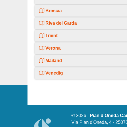
Brescia
Riva del Garda
Trient
Verona
Mailand
Venedig
liegt 60 km vom Campingpla
© 2026 -
Pian d'Oneda C
liegt in 40 km Entfernung
Via Pian d'Oneda, 4 - 25070